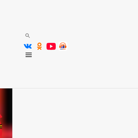
рдце помнит, не забудет нико