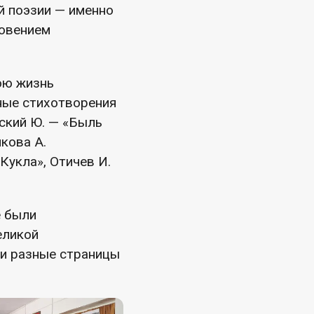
й поэзии — именно
новением
вою жизнь
ные стихотворения
бский Ю. — «Быль
кова А.
Кукла», Отичев И.
е были
еликой
ми разные страницы