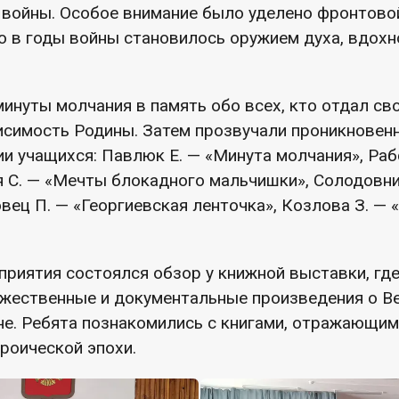
войны. Особое внимание было уделено фронтово
о в годы войны становилось оружием духа, вдох
минуты молчания в память обо всех, кто отдал с
висимость Родины. Затем прозвучали проникновен
ии учащихся: Павлюк Е. — «Минута молчания», Ра
я С. — «Мечты блокадного мальчишки», Солодовни
вец П. — «Георгиевская ленточка», Козлова З. — «
приятия состоялся обзор у книжной выставки, гд
жественные и документальные произведения о В
не. Ребята познакомились с книгами, отражающи
ероической эпохи.