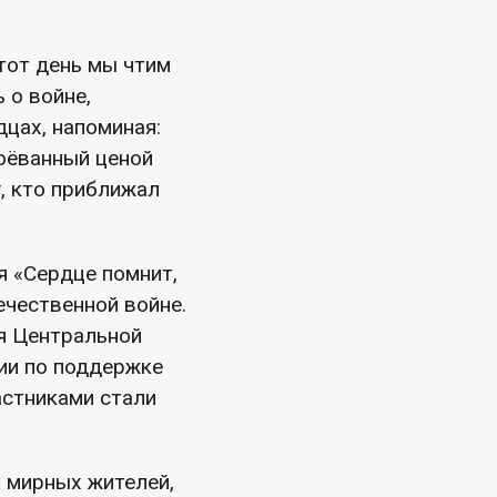
тот день мы чтим
 о войне,
дцах, напоминая:
оёванный ценой
, кто приближал
я «Сердце помнит,
ечественной войне.
я Центральной
ии по поддержке
астниками стали
и мирных жителей,