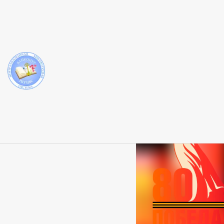
«Се
ЦГБ
Громкие чтения