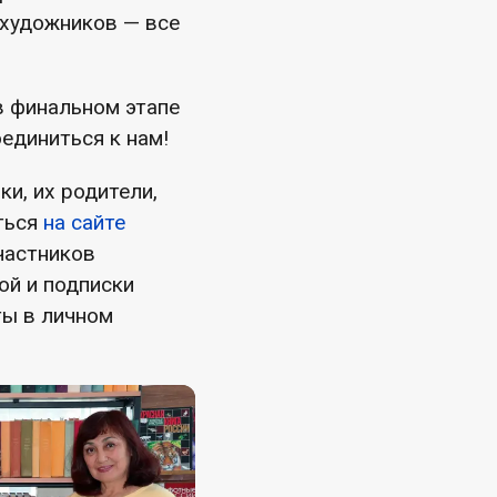
 художников — все
в финальном этапе
единиться к нам!
и, их родители,
ться
на сайте
частников
ой и подписки
ты в личном