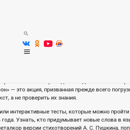
е в проекте «Культурный м
он» — совместный проект Министерства культур
ндекса. В этом году марафон проходит в пятый р
ой культуре: литературе, музыке и живописи. Це
никам познакомиться с культурой через призму т
 самостоятельные творческие поиски.
о финальный этап проходит в виде онлайн-тестиро
н» — это акция, призванная прежде всего погруз
ст, а не проверить их знания.
или интерактивные тесты, которые можно пройти
 года. Узнать, кто придумывает новые слова в яз
металкор версии стихотворений А. С. Пушкина, по