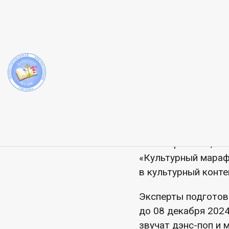
Участи
ЦБС
Конкурс
«Культурный мараф
просвещения РФ и Я
русской классическ
возможность участ
и вдохновить их на
Несмотря на то, чт
«Культурный марафо
в культурный контек
Эксперты подготов
до 08 декабря 2024
звучат дэнс-поп и 