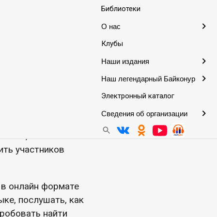
Библиотеки
арафон»
О нас
Клубы
ы РФ, Министерства
Наши издания
аз и посвящен
Наш легендарный Байконур
ль марафона — дать
Электронный каталог
ехнологий
Сведения об организации
вания,
ить участников
 в онлайн формате
ыке, послушать, как
пробовать найти