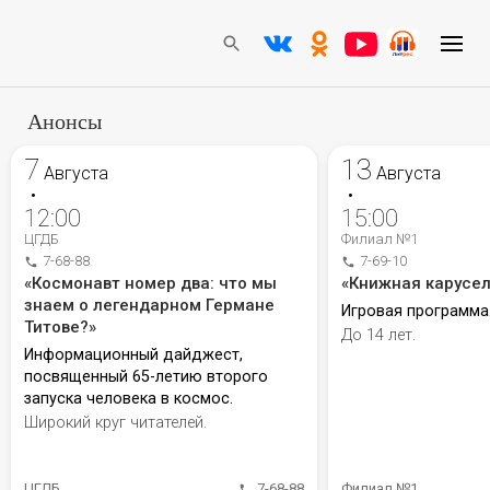
Анонсы
7
13
Августа
Августа
•
•
12:00
15:00
ЦГДБ
Филиал №1
7-68-88
7-69-10
«Космонавт номер два: что мы
«Книжная карусел
знаем о легендарном Германе
Игровая программа
Титове?»
До 14 лет.
Информационный дайджест,
посвященный 65-летию второго
запуска человека в космос.
Широкий круг читателей.
ЦГДБ
7-68-88
Филиал №1