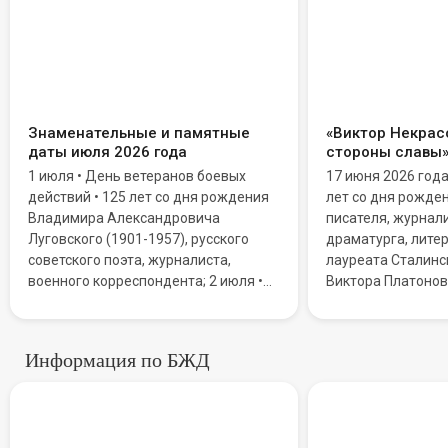
Знаменательные и памятные
«Виктор Некрасо
даты июля 2026 года
стороны славы
1 июля • День ветеранов боевых
17 июня 2026 год
действий • 125 лет со дня рождения
лет со дня рожде
Владимира Александровича
писателя, журнали
Луговского (1901-1957), русского
драматурга, литер
советского поэта, журналиста,
лауреата Сталинс
военного корреспондента; 2 июля •
Виктора Платонов
Всемирный день НЛО (День уфолога)
Мировую известн
• День дипломатической службы
благодаря повест
Республики Казахстан; 3 июля • День
Сталинграда».
Информация по БЖД
ГИБДД МВД Российской Федерации
Призраки в сети: Как «роман
(День ГАИ)
Самые хи