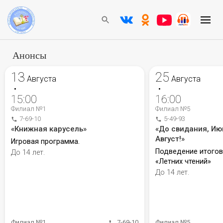
Анонсы
13
25
Августа
Августа
•
•
15:00
16:00
Филиал №1
Филиал №5
7-69-10
5-49-93
«Книжная карусель»
«До свидания, Ию
Август!»
Игровая программа.
Подведение итого
До 14 лет.
«Летних чтений»
До 14 лет.
Филиал №1
7-69-10
Филиал №5