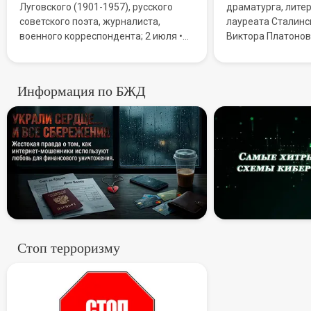
Луговского (1901-1957), русского
драматурга, литер
советского поэта, журналиста,
лауреата Сталинс
военного корреспондента; 2 июля •
Виктора Платонов
Всемирный день НЛО (День уфолога)
Мировую известн
• День дипломатической службы
благодаря повест
Республики Казахстан; 3 июля • День
Сталинграда».
Информация по БЖД
ГИБДД МВД Российской Федерации
Призраки в сети: Как «роман
(День ГАИ)
Самые хи
Стоп терроризму
Стоп терроризму